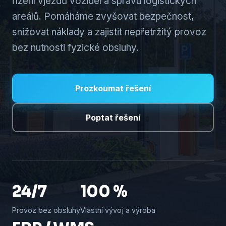
řízení vjezdů vozidel a správu logistických
areálů. Pomáháme zvyšovat bezpečnost,
snižovat náklady a zajistit nepřetržitý provoz
bez nutnosti fyzické obsluhy.
Prozkoumat řešení
Poptat řešení
24/7
100 %
Provoz bez obsluhy
Vlastní vývoj a výroba