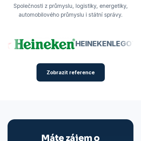
Společnosti z průmyslu, logistiky, energetiky,
automobilového průmyslu i státní správy.
HEINEKEN
LEGO
TA
Zobrazit reference
Máte zájem o