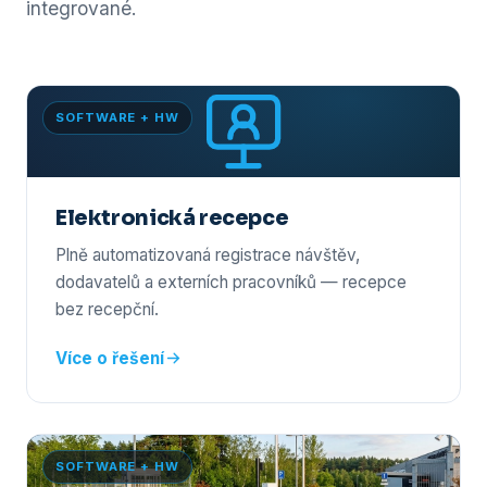
integrované.
SOFTWARE + HW
Elektronická recepce
Plně automatizovaná registrace návštěv,
dodavatelů a externích pracovníků — recepce
bez recepční.
Více o řešení
SOFTWARE + HW